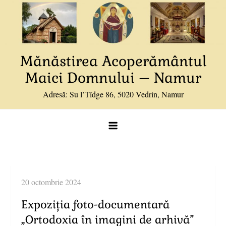
Skip
to
content
Mănăstirea Acoperământul
Maici Domnului – Namur
Adresă: Su l’Tîdge 86, 5020 Vedrin, Namur
Expoziția foto-documentară
„Ortodoxia în imagini de arhivă”