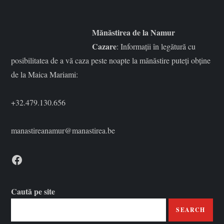
a
r
Mănăstirea de la Namur
Cazare
: Informații în legătură cu
e
posibilitatea de a vă caza peste noapte la mănăstire puteți obține
de la Maica Mariami:
î
n
+32.479.130.656
a
manastireanamur@manastirea.be
r
Facebook
t
Caută pe site
i
SEARCH
c