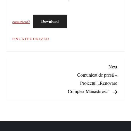
Download
comunicat2
UNCATEGORIZED
N
Next
Next
Post
Comunicat de presă –
a
Proiectul „Renovare
Complex Mănăstiresc”
v
i
g