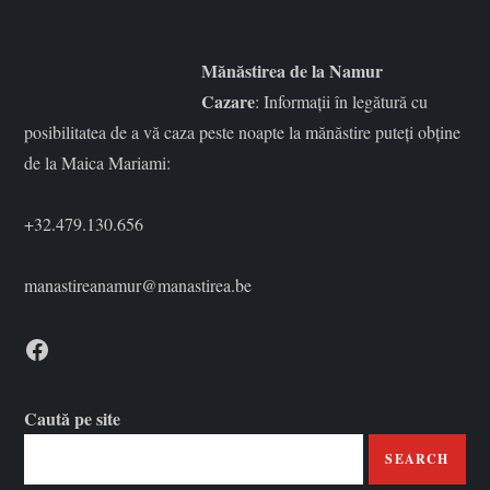
a
r
Mănăstirea de la Namur
Cazare
: Informații în legătură cu
e
posibilitatea de a vă caza peste noapte la mănăstire puteți obține
de la Maica Mariami:
î
n
+32.479.130.656
a
manastireanamur@manastirea.be
r
Facebook
t
Caută pe site
i
SEARCH
c