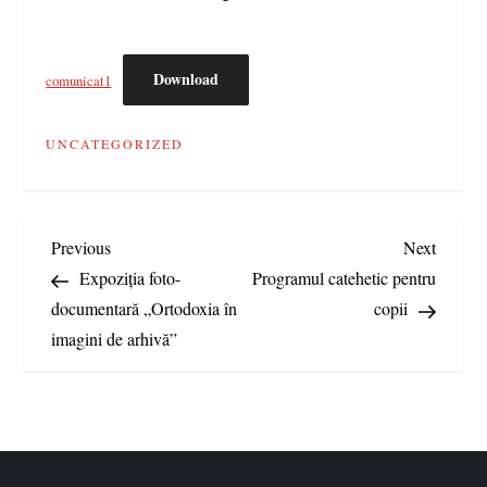
Download
comunicat1
UNCATEGORIZED
N
Previous
Next
Previous
Next
Post
Post
Expoziția foto-
Programul catehetic pentru
a
documentară „Ortodoxia în
copii
imagini de arhivă”
v
i
g