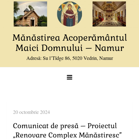
Skip
to
content
Mănăstirea Acoperământul
Maici Domnului – Namur
Adresă: Su l’Tîdge 86, 5020 Vedrin, Namur
Comunicat de presă – Proiectul
„Renovare Complex Mănăstiresc”